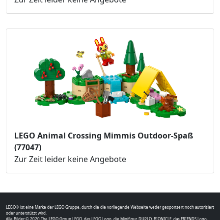
LEGO Animal Crossing Mimmis Outdoor-Spaß
(77047)
Zur Zeit leider keine Angebote
LEGO® ist eine Marke der LEGO Gruppe, durch die die vorliegende Webseite weder gesponsert noch autorisiert
oder unterstützt wird.
Alle Bilder © 2020 The LEGO Group.LEGO, das LEGO Logo, die Minifigur, DUPLO, BIONICLE, das FRIENDS Logo,