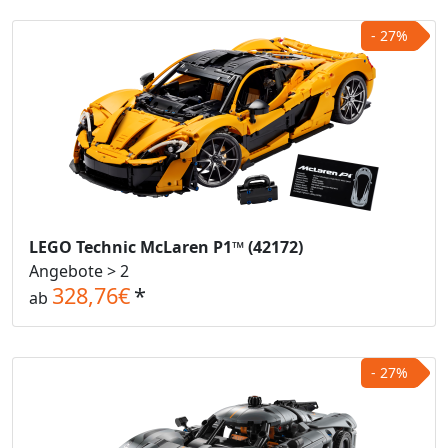
- 27%
LEGO Technic McLaren P1™ (42172)
Angebote > 2
328,76€
*
ab
- 27%