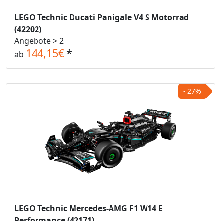
LEGO Technic Ducati Panigale V4 S Motorrad
(42202)
Angebote > 2
144,15€
*
ab
- 27%
LEGO Technic Mercedes-AMG F1 W14 E
Performance (42171)